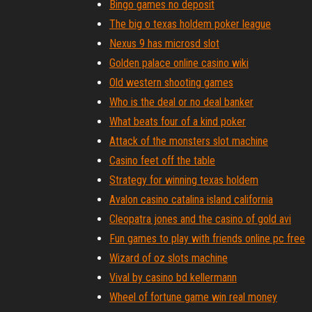
Bingo games no deposit
The big o texas holdem poker league
Nexus 9 has microsd slot
Golden palace online casino wiki
Old western shooting games
Who is the deal or no deal banker
What beats four of a kind poker
Attack of the monsters slot machine
Casino feet off the table
Strategy for winning texas holdem
Avalon casino catalina island california
Cleopatra jones and the casino of gold avi
Fun games to play with friends online pc free
Wizard of oz slots machine
Vival by casino bd kellermann
Wheel of fortune game win real money