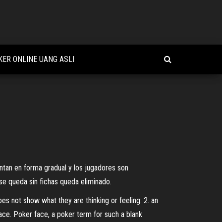
KER ONLINE UANG ASLI
ntan en forma gradual y los jugadores son
 se queda sin fichas queda eliminado.
es not show what they are thinking or feeling: 2. an
ace. Poker face, a poker term for such a blank