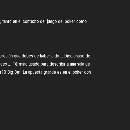
, tanto en el contexto del juego del poker como
presión que debes de haber oído ... Diccionario de
des .... Término usado para describir a una sala de
oker10 Big Bet: La apuesta grande es en el poker con