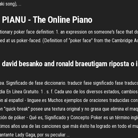
i song), ...
 | PIANU - The Online Piano
ionary poker face definition: 1. an expression on someone's face that do
ed at us poker-faced. (Definition of “poker face” from the Cambridge 
 david besanko and ronald braeutigam riposta o 
nea. Significado de fase diccionario. traducir fase significado fase trad
dia En Línea Gratuito. 1 . s. f. Cada uno de los diversos estados, cambi
ión al español - linguee.es Muchos ejemplos de oraciones traducidas con
"quick-break" posee una textura original y no grasa que elimina el maquilla
nición de póker - Qué es, Significado y Concepto Poker es un término in
ltimos años una de las canciones que más éxito ha logrado en todo el mu
antante Lady Gaga, por su peculiar ...